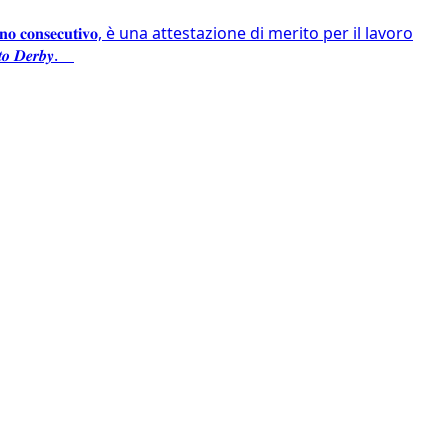
𝐨 𝐜𝐨𝐧𝐬𝐞𝐜𝐮𝐭𝐢𝐯𝐨, è una attestazione di merito per il lavoro
 𝑫𝒆𝒓𝒃𝒚.