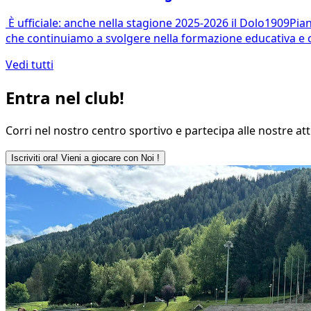
È ufficiale: anche nella stagione 2025-2026 il Dolo1909Pianiga sarà 𝑪𝒆
che continuiamo a svolgere nella formazione educativa e calcistica
Vedi tutti
Entra nel club!
Corri nel nostro centro sportivo e partecipa alle nostre attiv
Iscriviti ora! Vieni a giocare con Noi !