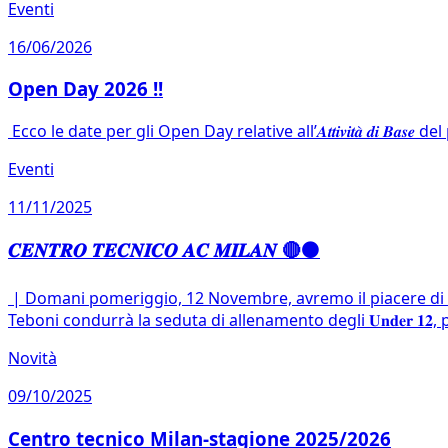
Eventi
16/06/2026
Open Day 2026 !!
Ecco le date per gli Open Day relative all’𝑨𝒕𝒕𝒊𝒗𝒊𝒕𝒂̀ 𝒅𝒊 𝑩𝒂𝒔𝒆 del p
Eventi
11/11/2025
𝑪𝑬𝑵𝑻𝑹𝑶 𝑻𝑬𝑪𝑵𝑰𝑪𝑶 𝑨𝑪 𝑴𝑰𝑳𝑨𝑵 🔴⚫️
| Domani pomeriggio, 12 Novembre, avremo il piacere di ospitare 𝐴𝑛
Teboni condurrà la seduta di allenamento degli 𝐔𝐧𝐝𝐞𝐫 𝟏𝟐
Novità
09/10/2025
Centro tecnico Milan-stagione 2025/2026