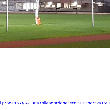
progetto 𝐷𝑒𝑟𝑏𝑦, una collaborazione tecnica e sportiva tra 𝐃𝐨𝐥𝐨𝟏𝟗𝟎𝟗𝐏