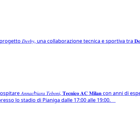
rogetto 𝐷𝑒𝑟𝑏𝑦, una collaborazione tecnica e sportiva tra 𝐃𝐨𝐥𝐨𝟏𝟗𝟎𝟗𝐏𝐢
𝑛𝑎𝑐ℎ𝑖𝑎𝑟𝑎 𝑇𝑒𝑏𝑜𝑛𝑖, 𝐓𝐞𝐜𝐧𝐢𝐜𝐨 𝐀𝐂 𝐌𝐢𝐥𝐚𝐧 con anni
, presso lo stadio di Pianiga dalle 17:00 alle 19:00.