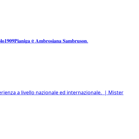
𝐚𝐧𝐢𝐠𝐚 e 𝐀𝐦𝐛𝐫𝐨𝐬𝐢𝐚𝐧𝐚 𝐒𝐚𝐦𝐛𝐫𝐮𝐬𝐨𝐧.
 di esperienza a livello nazionale ed internazionale. | Mister