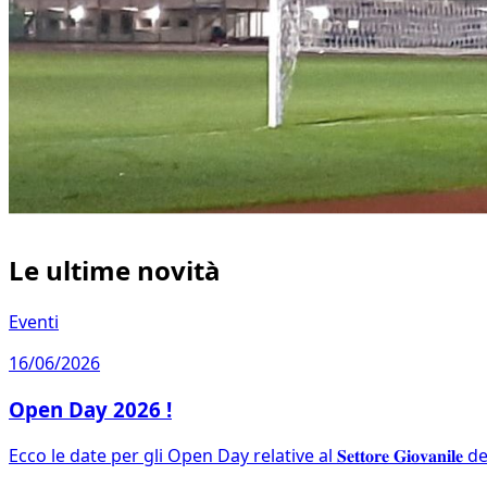
Le ultime novità
Eventi
16/06/2026
Open Day 2026 !
Ecco le date per gli Open Day relative al 𝐒𝐞𝐭𝐭𝐨𝐫𝐞 𝐆𝐢𝐨𝐯𝐚𝐧𝐢𝐥𝐞 del 