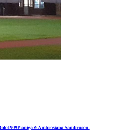
𝐚𝐧𝐢𝐠𝐚 e 𝐀𝐦𝐛𝐫𝐨𝐬𝐢𝐚𝐧𝐚 𝐒𝐚𝐦𝐛𝐫𝐮𝐬𝐨𝐧.