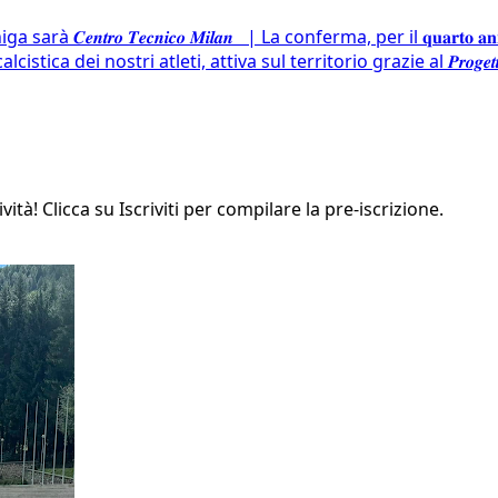
𝒕𝒓𝒐 𝑻𝒆𝒄𝒏𝒊𝒄𝒐 𝑴𝒊𝒍𝒂𝒏 | La conferma, per il 𝐪𝐮𝐚𝐫𝐭𝐨 𝐚𝐧𝐧
 dei nostri atleti, attiva sul territorio grazie al 𝑷𝒓𝒐𝒈𝒆𝒕𝒕𝒐
ità! Clicca su Iscriviti per compilare la pre-iscrizione.