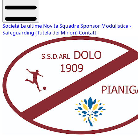
Società
Le ultime Novità
Squadre
Sponsor
Modulistica -
Safeguarding (Tutela dei Minori)
Contatti