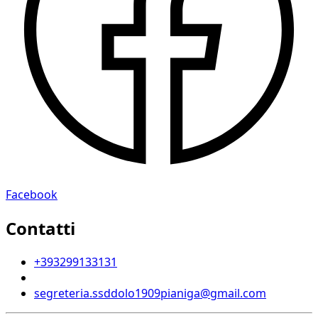
Facebook
Contatti
+393299133131
segreteria.ssddolo1909pianiga@gmail.com