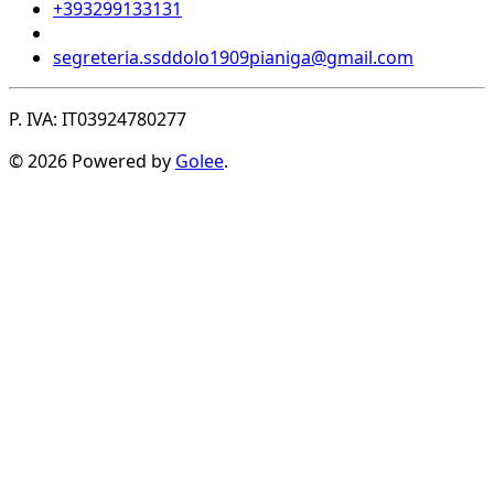
+393299133131
segreteria.ssddolo1909pianiga@gmail.com
P. IVA: IT03924780277
© 2026 Powered by
Golee
.