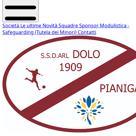
Società
Le ultime Novità
Squadre
Sponsor
Modulistica -
Safeguarding (Tutela dei Minori)
Contatti