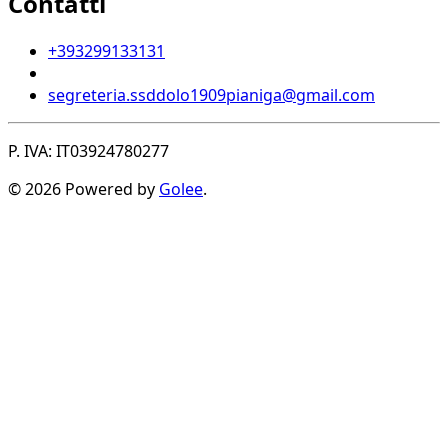
Contatti
+393299133131
segreteria.ssddolo1909pianiga@gmail.com
P. IVA: IT03924780277
© 2026 Powered by
Golee
.