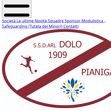
Società
Le ultime Novità
Squadre
Sponsor
Modulistica -
Safeguarding (Tutela dei Minori)
Contatti