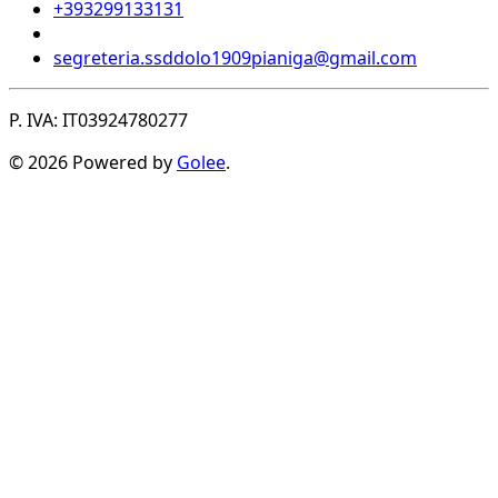
+393299133131
segreteria.ssddolo1909pianiga@gmail.com
P. IVA: IT03924780277
© 2026 Powered by
Golee
.