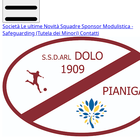
Società
Le ultime Novità
Squadre
Sponsor
Modulistica -
Safeguarding (Tutela dei Minori)
Contatti